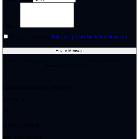
Mensaje
He leído y acepto la
Política de privacidad de fotoviton.com
Enviar Mensaje
Este sitio está protegido por reCAPTCHA y se aplican la
Política de Privacidad
y los
Términos de Servicio
de Google.
📞
Llámanos o habla por WhatsApp
610 900 118
✉️
Correo Electrónico
info@fotoviton.com